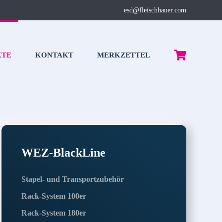
esd@fleischhauer.com
KTE
KONTAKT
MERKZETTEL
WEZ-BlackLine
Stapel- und Transportzubehör
Rack-System 100er
Rack-System 180er