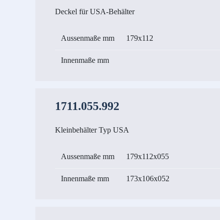
Deckel für USA-Behälter
Aussenmaße mm
179x112
Innenmaße mm
1711.055.992
Kleinbehälter Typ USA
Aussenmaße mm
179x112x055
Innenmaße mm
173x106x052